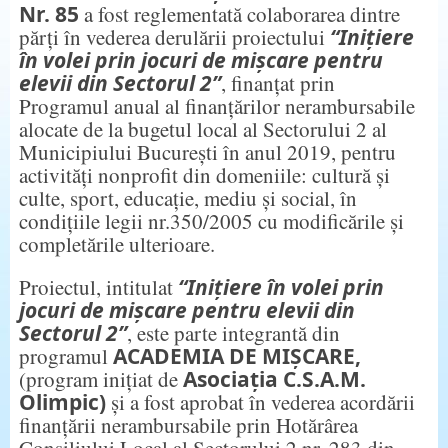
Nr. 85
a fost reglementată colaborarea dintre
părți în vederea derulării proiectului
“Inițiere
în volei prin jocuri de mișcare pentru
elevii din Sectorul 2”
, finanțat prin
Programul anual al finanțărilor nerambursabile
alocate de la bugetul local al Sectorului 2 al
Municipiului București în anul 2019, pentru
activități nonprofit din domeniile: cultură și
culte, sport, educație, mediu și social, în
condițiile legii nr.350/2005 cu modificările și
completările ulterioare.
Proiectul, intitulat
“Inițiere în volei prin
jocuri de mișcare pentru elevii din
Sectorul 2”
, este parte integrantă din
programul
ACADEMIA DE MIȘCARE,
(program inițiat de
Asociația C.S.A.M.
Olimpic)
și a fost aprobat în vederea acordării
finanțării nerambursabile prin Hotărârea
Consiliului Local al Sectorului 2 nr. 283 din