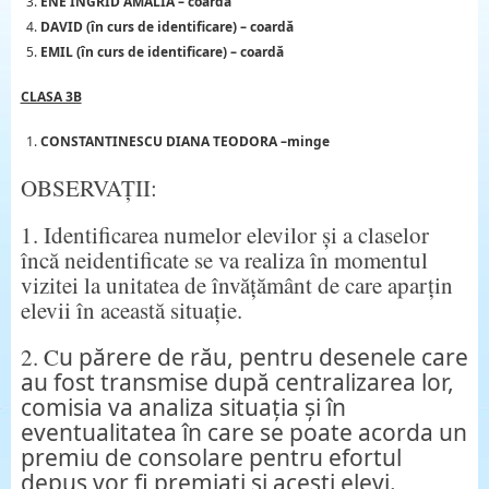
ENE INGRID AMALIA
– coardă
DAVID
(în curs de identificare)
– coardă
EMIL
(în curs de identificare)
– coardă
CLASA 3B
CONSTANTINESCU DIANA TEODORA –minge
OBSERVAȚII:
1. Identificarea numelor elevilor și a claselor
încă neidentificate se va realiza în momentul
vizitei la unitatea de învățământ de care aparțin
elevii în această situație.
2. C
u părere de rău, pentru desenele care
au fost transmise după centralizarea lor,
comisia va analiza situația și în
eventualitatea în care se poate acorda un
premiu de consolare pentru efortul
depus vor fi premiați și acești elevi.