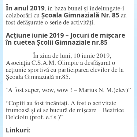
În anul 2019
, în baza bunei și îndelungate-i
colaborări cu
Școala Gimnazială Nr. 85
au
fost defășurate o serie de activități.
Acțiune iunie 2019 – Jocuri de mișcare
în cuetea Școlii Gimnaziale nr.85
În ziua de luni, 10 iunie 2019,
Asociația C.S.A.M. Olimpic a desfășurat o
acțiunie sportivă cu participarea elevilor de la
Școala Gimnazială nr.85.
“A fost super, wow, wow ! – Marius N. M.(elev)”
“Copiii au fost incântați. A fost o activitate
frumoasă și ei se bucură de mișcare – Beatrice
Delcioiu (prof. e.f.s.)”
Linkuri: