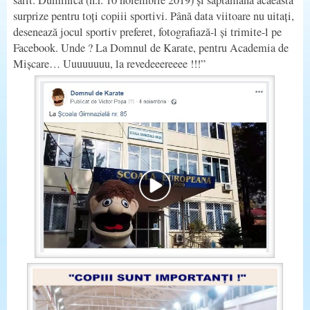
sărit. Duminică (n.r. 10 noiembrie 2019) și săptămâna acaeasta
surprize pentru toți copiii sportivi. Până data viitoare nu uitați,
desenează jocul sportiv preferet, fotografiază-l și trimite-l pe
Facebook. Unde ? La Domnul de Karate, pentru Academia de
Mișcare… Uuuuuuuu, la revedeeereeee !!!”