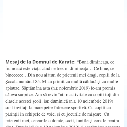
Mesaj de la Domnul de Karate
: “Bună dimineața, ce
frumoasă este viața când ne trezim dimineața… Ce bine, ce
bineeeeee…Din nou alături de prietenii mei dragi, copiii de la
Școala numărul 85. M-au primit cu multă căldură și cu multe
aplauze. Săptămâna asta (n.r. noiembrie 2019) le-am promis
căteva surprize. Am să revin într-o activitate cu copiii toți din
clasele acestei școli, iar, duminică (n.r. 10 noiembrie 2019)
sunt invitați la mare petre-întrecere sportivă. Cu copiii cu
părinții în echipele de volei și cu jocurile de mișcare. Cu
prietenii mei, cercurile colorate, sacii, funiile și corzile pentru