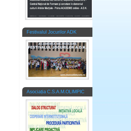
Festivalul Jocurilor ADK
Asociația C.S.A.M.OLIMPIC