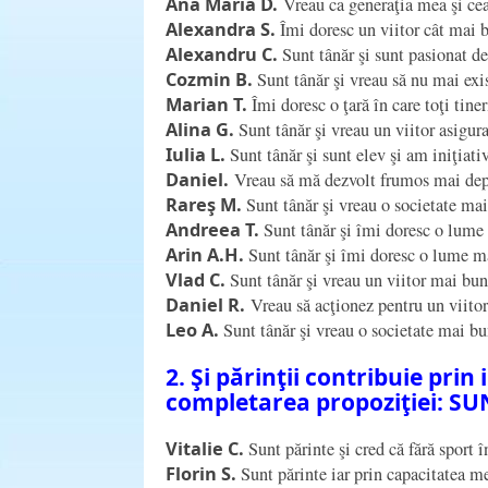
Ana Maria D.
Vreau ca generaţia mea şi cea
Alexandra S.
Îmi doresc un viitor cât mai b
Alexandru C.
Sunt tânăr şi sunt pasionat de
Cozmin B.
Sunt tânăr şi vreau să nu mai exis
Marian T.
Îmi doresc o ţară în care toţi tiner
Alina G.
Sunt tânăr şi vreau un viitor asigura
Iulia L.
Sunt tânăr şi sunt elev şi am iniţiati
Daniel.
Vreau să mă dezvolt frumos mai dep
Rareş M.
Sunt tânăr şi vreau o societate ma
Andreea T.
Sunt tânăr şi îmi doresc o lume
Arin A.H.
Sunt tânăr şi îmi doresc o lume m
Vlad C.
Sunt tânăr şi vreau un viitor mai bun
Daniel R.
Vreau să acţionez pentru un viito
Leo A.
Sunt tânăr şi vreau o societate mai bu
2. Şi părinţii contribuie prin
completarea propoziţiei:
SUN
Vitalie C.
Sunt părinte şi cred că fără sport 
Florin S.
Sunt părinte iar prin capacitatea me