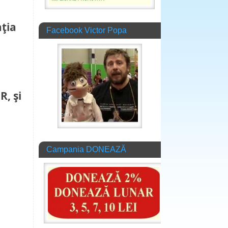
aţia
Facebook Victor Popa
, şi
Campania DONEAZĂ