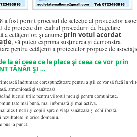
 a fost pornit procesul de selecție al proiectelor asoci
ul de proiecte din cadrul procedurii de bugetare
tă a cetățenilor, și anume
prin votul acordat
ație
, vă puteți exprima susținerea și demonstra
tare pentru cetățenii a proiectelor propuse de asociați
de la ei ceea ce le place şi ceea ce vor prin
NT TÂNĂR ŞI …
imească îndrumare corespunzătoare pentru a ştii ce vor să facă în viit
să, armonioasă şi sănătoasă.
făcând lucruri utile pentru viitorul meu şi pentru comunitate.
omunitate mai bună, mai informată şi mai activă.
ai ales tinerii şi copiii spre o viaţă sănătoasă şi echilibrată.
i rezultatele în orice domeniu.
 pus la punct.