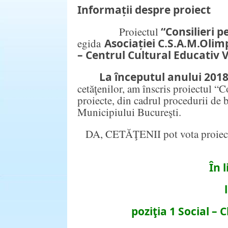
Informații despre proiect
Proiectul
“Consilieri 
egida
Asociației
C.S.A.M.Olim
– Centrul Cultural Educativ V
La începutul anului 201
cetăţenilor, am înscris proiectul “C
proiecte, din cadrul procedurii de b
Municipiului Bucureşti.
DA, CETĂŢENII pot vota proiect
În 
poziţia 1 Social – 