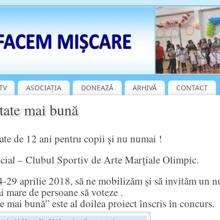
TV
ASOCIAȚIA
DONEAZĂ
ARHIVĂ
CONTACT
etate mai bună
de 12 ani pentru copii și nu numai !
ocial – Clubul Sportiv de Arte Marțiale Olimpic.
 aprilie 2018, să ne mobilizăm și să invităm un 
i mare de persoane să voteze .
e mai bună” este al doilea proiect înscris în concurs.