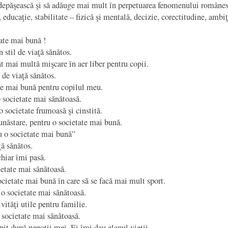
e depăşească şi să adăuge mai mult în perpetuarea fenomenului românes
, educaţie, stabilitate – fizică şi mentală, decizie, corectitudine, ambiţ
tate mai bună !
 stil de viaţă sănătos.
ât mai multă mişcare în aer liber pentru copii.
 de viaţă sănătos.
ţie mai bună pentru copilul meu.
 societate mai sănătoasă.
 societate frumoasă şi cinstită.
unăstare, pentru o societate mai bună.
u o societate mai bună”
ţă sănătos.
chiar îmi pasă.
etate mai sănătoasă.
cietate mai bună în care să se facă mai mult sport.
o societate mai sănătoasă.
ităţi utile pentru familie.
societate mai sănătoasă.
pit după nepoţii mei. Ei îmi dau elanul vieţii.