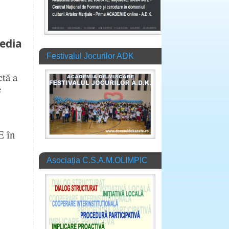
edia
Festivalul Jocurilor ADK
ctă a
e
E în
Asociația C.S.A.M.OLIMPIC