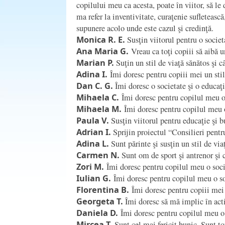
copilului meu ca acesta, poate în viitor, să l
ma refer la inventivitate, curaţenie sufletească
supunere acolo unde este cazul şi credinţă.
Monica R.
E.
Susţin viitorul pentru o socie
Ana Maria G.
Vreau ca toţi copiii să aibă un
Marian P.
Suţin un stil de viaţă sănătos şi c
Adina I.
Îmi doresc pentru copiii mei un stil
Dan C. G.
Îmi doresc o societate şi o educa
Mihaela C.
Îmi doresc pentru copilul meu o
Mihaela M.
Îmi doresc pentru copilul meu o
Paula V.
Susţin viitorul pentru educaţie şi b
Adrian I.
Sprijin proiectul “Consilieri pentr
Adina L.
Sunt părinte şi susţin un stil de via
Carmen N.
Sunt om de sport şi antrenor şi 
Zori M.
Îmi doresc pentru copilul meu o soci
Iulian G.
Îmi doresc pentru copilul meu o so
Florentina B.
Îmi doresc pentru copiii mei 
Georgeta T.
Îmi doresc să mă implic în activ
Daniela D.
Îmi doresc pentru copilul meu o 
Mircea T.
Sunt cel mai fericit bunic. Sunt to