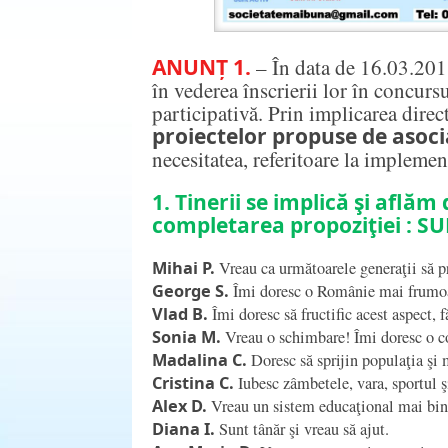
ANUNȚ 1.
– În data de 16.03.2018
în vederea înscrierii lor în concurs
participativă. Prin implicarea direc
proiectelor propuse de asoci
necesitatea, referitoare la implemen
1. Tinerii se implică şi aflăm 
completarea propoziţiei :
SU
Mihai P.
Vreau ca următoarele generaţii să pr
George S.
Îmi doresc o Românie mai frumoa
Vlad B.
Îmi doresc să fructific acest aspect, 
Sonia M.
Vreau o schimbare! Îmi doresc o c
Madalina C.
Doresc să sprijin populaţia şi m
Cristina C.
Iubesc zâmbetele, vara, sportul ş
Alex D.
Vreau un sistem educaţional mai bine
Diana I.
Sunt tânăr şi vreau să ajut.