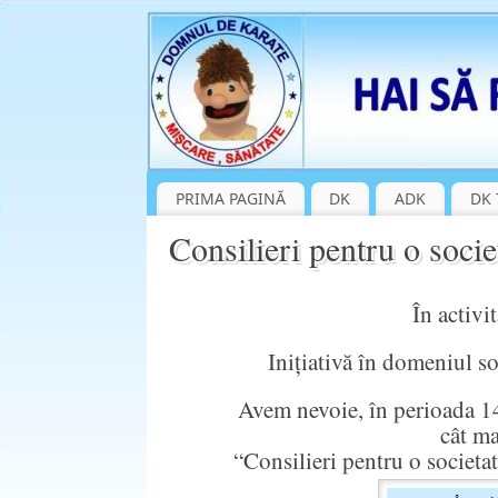
PRIMA PAGINĂ
DK
ADK
DK 
Consilieri pentru o soci
În activitate 
Inițiativă în domeniul s
Avem nevoie, în perioada 14-29
cât ma
“Consilieri pentru o societat