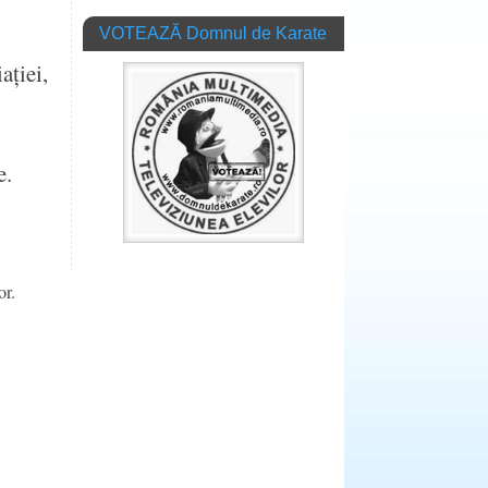
VOTEAZĂ Domnul de Karate
ației,
e.
or.