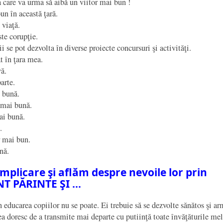
 care va urma să aibă un viitor mai bun !
un în această ţară.
 viaţă.
te corupţie.
ii se pot dezvolta în diverse proiecte concursuri şi activităţi.
t în ţara mea.
vă.
arte.
i bună.
 mai bună.
ai bună.
.
r mai bun.
nă.
 implicare şi aflăm despre nevoile lor prin
T PĂRINTE ŞI …
în educarea copiilor nu se poate. Ei trebuie să se dezvolte sănătos şi a
a doresc de a transmite mai departe cu putiinţă toate învăţăturile me