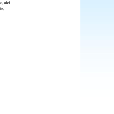
c, aici
ie,