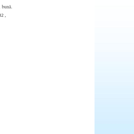
i bună.
32 ,