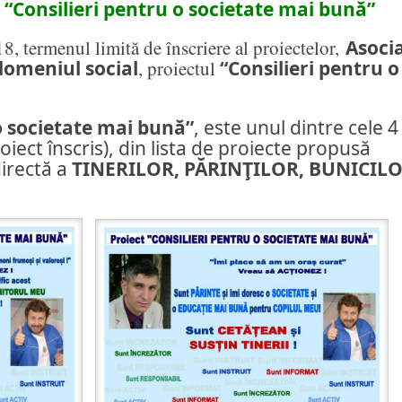
l
“Consilieri pentru o societate mai bună”
8, termenul limită de înscriere al proiectelor,
Asoci
domeniul social
, proiectul
“Consilieri pentru o
o societate mai bună”
, este unul dintre cele 4
oiect înscris), din lista de proiecte propusă
directă a
TINERILOR, PĂRINŢILOR, BUNICILOR