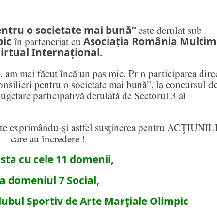
pentru o societate mai bună”
este derulat sub
pic
în parteneriat cu
Asociația România Multim
irtual Internațional.
8
, am mai făcut încă un pas mic. Prin participarea dire
onsilieri pentru o societate mai bună”, la concursul d
ugetare participativă derulată de Sectorul 3 al
e exprimându-şi astfel susţinerea pentru ACŢIUNIL
care au încredere !
lista cu cele 11 domenii,
la domeniul
7 Social,
Clubul Sportiv de Arte Marţiale Olimpic