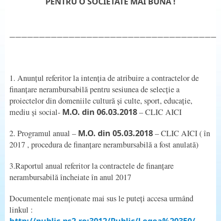
PENTRU O SOCIETATE MAI BUNĂ !
———————————————————————————————————
1. Anunțul referitor la intenția de atribuire a contractelor de
finanțare nerambursabilă pentru sesiunea de selecție a
proiectelor din domeniile cultură și culte, sport, educație,
mediu și social-
M.O. din 06.03.2018
– CLIC AICI
2. Programul anual –
M.O. din 05.03.2018
– CLIC AICI ( în
2017 , procedura de finanțare nerambursabilă a fost anulată)
3.Raportul anual referitor la contractele de finanțare
nerambursabilă încheiate în anul 2017
Documentele menționate mai sus le puteți accesa urmând
linkul :
http://public.ps2.ro:3012/Public/Legea%20350/