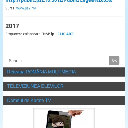
Sursa:
www.ps2.ro/
2017
Propunere colaborare FNAP-îp –
CLIC AICI
Rețeaua ROMÂNIA MULTIMEDIA
TELEVIZIUNEA ELEVILOR
Domnul de Karate TV