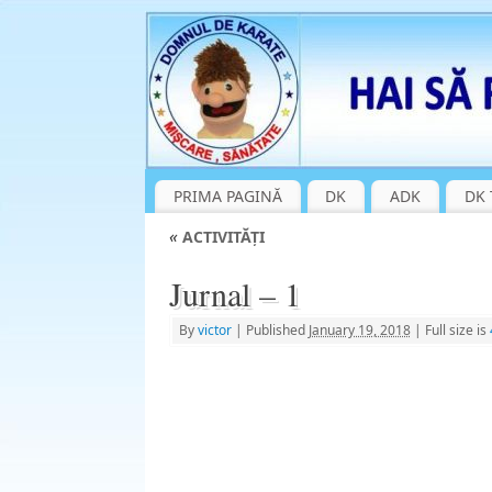
PRIMA PAGINĂ
DK
ADK
DK 
«
ACTIVITĂȚI
Jurnal – 1
By
victor
|
Published
January 19, 2018
|
Full size is