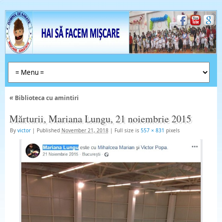
«
Biblioteca cu amintiri
Mărturii, Mariana Lungu, 21 noiembrie 2015
By
victor
|
Published
November 21, 2018
|
Full size is
557 × 831
pixels