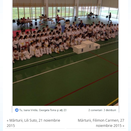
«
Mărturii, Lili Suto, 21 noiembrie
Mărturii, Filimon Carmen, 27
2015
noiembrie 2015
»