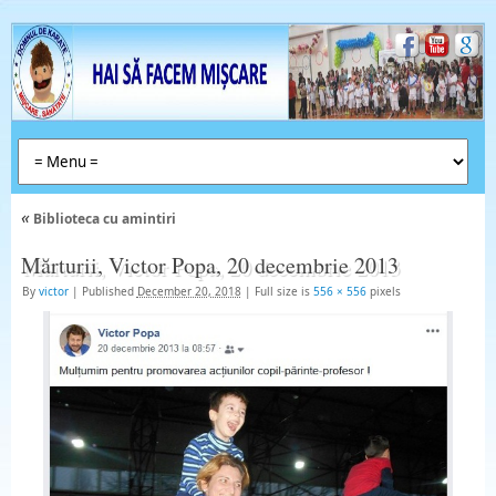
«
Biblioteca cu amintiri
Mărturii, Victor Popa, 20 decembrie 2013
By
victor
|
Published
December 20, 2018
|
Full size is
556 × 556
pixels