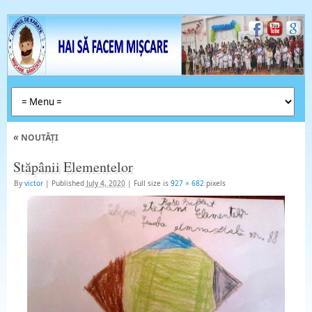
«
NOUTĂȚI
Stăpânii Elementelor
By
victor
|
Published
July 4, 2020
|
Full size is
927 × 682
pixels