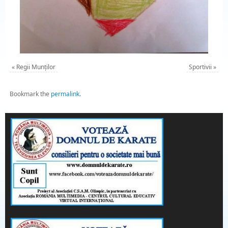
«
Regii Munților
Sportivii
»
Bookmark the
permalink
.