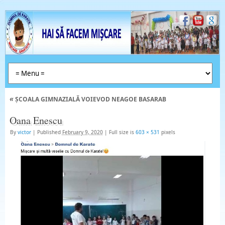
«
ȘCOALA GIMNAZIALĂ VOIEVOD NEAGOE BASARAB
Oana Enescu
By
victor
|
Published
February 9, 2020
|
Full size is
603 × 531
pixels