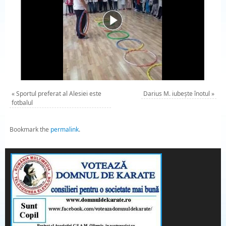
«
Sportul preferat al Alesiei este
Darius M. iubește înotul
»
fotbalul
Bookmark the
permalink
.