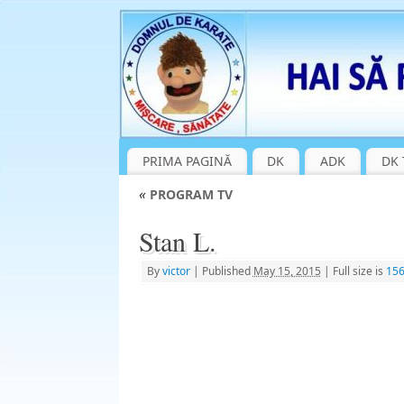
PRIMA PAGINĂ
DK
ADK
DK 
«
PROGRAM TV
Stan L.
By
victor
|
Published
May 15, 2015
|
Full size is
156