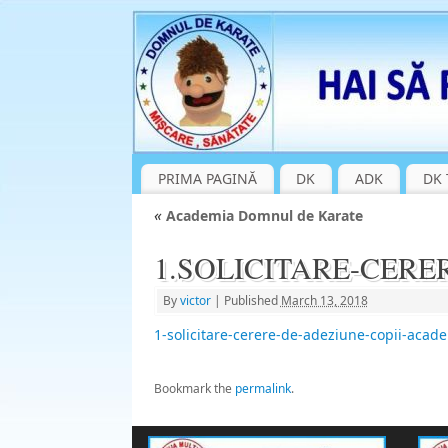
PRIMA PAGINĂ
DK
ADK
DK 
«
Academia Domnul de Karate
1.SOLICITARE-CERER
By
victor
|
Published
March 13, 2018
1-solicitare-cerere-de-adeziune-copii-acad
Bookmark the
permalink
.