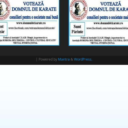
| Powered by
Mantra
&
WordPress.