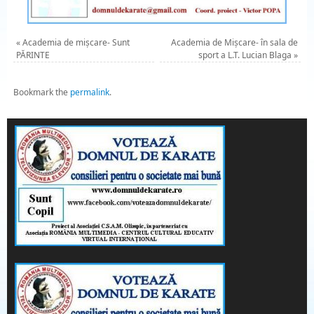
«
Academia de mișcare- Sunt
Academia de Mișcare- în sala de
PĂRINTE
sport a L.T. Lucian Blaga
»
Bookmark the
permalink
.