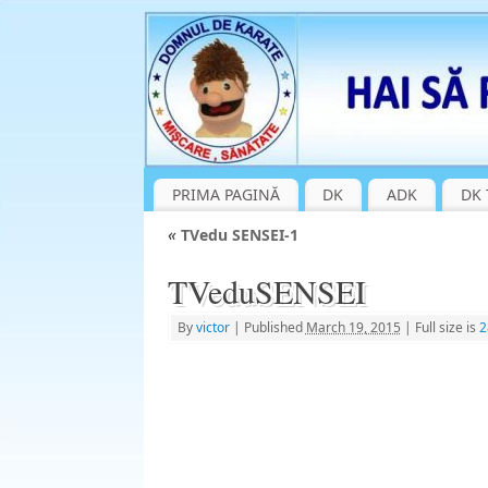
PRIMA PAGINĂ
DK
ADK
DK 
«
TVedu SENSEI-1
TVeduSENSEI
By
victor
|
Published
March 19, 2015
|
Full size is
2