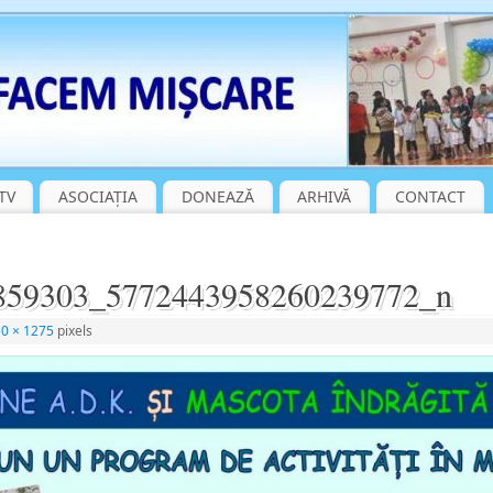
TV
ASOCIAȚIA
DONEAZĂ
ARHIVĂ
CONTACT
859303_5772443958260239772_n
0 × 1275
pixels