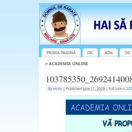
PRIMA PAGINĂ
DK
ADK
DK 
«
ACADEMIA ONLINE
103785350_269241400
By
victor
|
Published
June 11, 2020
|
Full size is
225