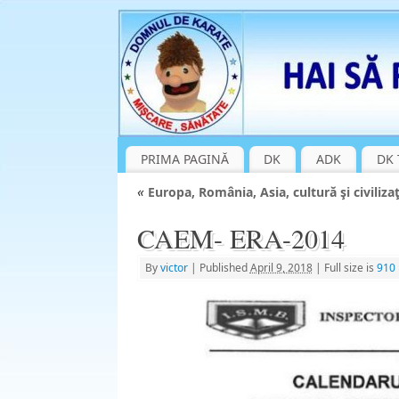
PRIMA PAGINĂ
DK
ADK
DK 
«
Europa, România, Asia, cultură şi civilizaţ
CAEM- ERA-2014
By
victor
|
Published
April 9, 2018
|
Full size is
910 